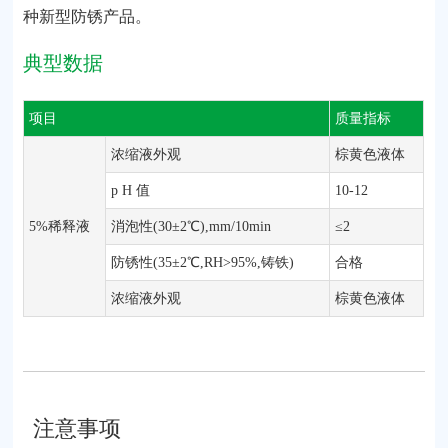
种新型防锈产品。
典型数据
项目
质量指标
浓缩液外观
棕黄色液体
p H 值
10-12
5%稀释液
消泡性(30±2℃),mm/10min
≤2
防锈性(35±2℃,RH>95%,铸铁)
合格
浓缩液外观
棕黄色液体
注意事项