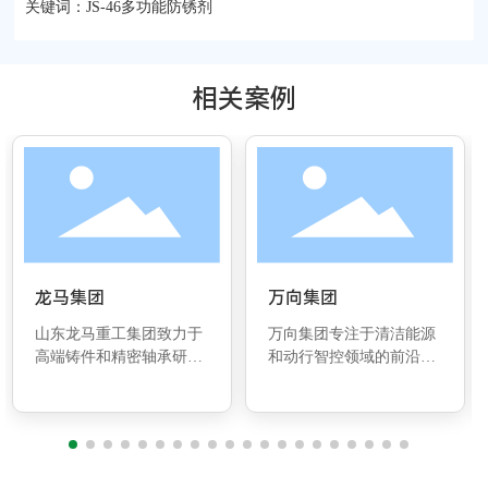
关键词：
JS-46多功能防锈剂
相关案例
龙马集团
万向集团
山东龙马重工集团致力于
万向集团专注于清洁能源
高端铸件和精密轴承研发
和动行智控领域的前沿研
与制造，涉足风电轴承领
究、技术开发及应用制
域，科星QH-全合成金属
造，实现全球化运营，是
加工液在风电轴承、风电
中国企业500强。多年
铸件（轮毂、底座等）广
来，科星清洗剂、金属加
泛应用，HJ-921C清洗剂
工液、防锈剂、防锈油、