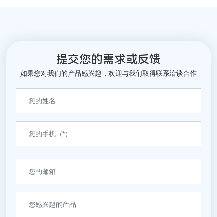
满足行业苛刻的盐分残留
抗磨液压油等产品与万向
要求，龙马高层领导对科
集团旗下钱潮轴承、万向
星化工产品质量高度认
精工配套使用。
可，机加涉及的化学辅料
由科星化工独家供应。
提交您的需求或反馈
如果您对我们的产品感兴趣，欢迎与我们取得联系洽谈合作