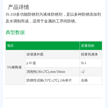
产品详情
JS-318多功能防锈剂为液体防锈剂，是以多种防锈添加剂
及水调制而成，适用于金属的工序间防锈。
典型数据
项目
质量指标
浓缩液外观
棕黄色液体
p H 值
9±1
5%稀释液
消泡性(30±2℃),mm/10min
≤2
防锈性试验(35℃±2℃),24h单片
合格