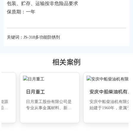
包装、贮存、运输按非危险品要求
保质期：一年
关键词：
JS-318多功能防锈剂
相关案例
日月重工
安庆中船柴油机有限
公司
日月重工股份有限公司是
安庆中船柴油机有限公司
专业从事金属材料、新能
始建于1960年，隶属于中
源研发创新、应用生产、
国船舶集团旗下中船动力
销售服务于一体的铸造及
（集团）有限公司，总部
机加工上市企业，以生产
位于安徽省安庆市经济技
厚大断面球墨铸铁重大装
术开发区，是国家二级企