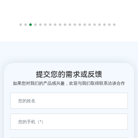
备基础件见长，居于行业
业、高新技术企业，主营
龙头地位。科星清洗剂、
船用柴油机制造，目前科
切削液、防锈剂为其配套
星重油垢清洗剂HJ-
服务。
921A、多功能防锈剂JS-
304稳定使用中。
提交您的需求或反馈
如果您对我们的产品感兴趣，欢迎与我们取得联系洽谈合作